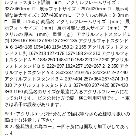
ルフォトスタンド詳細 ■ □ アクリルフレームサイズ：
337×460ｍｍ □ 展示フォトサイズ：297×420ｍｍ □ 展示可
能な最大サイズ：307×430ｍｍ □ アクリルの厚み：3+3ｍｍ
□ 重量：1160ｇ 商品名 アクリルフレームサイズ （mm） 展
示フォト サイズ （mm） 展示可能な 最大サイズ （mm） ア
クリルの 厚み （mm） 重量（ｇ） アクリルフォトスタンドＬ
判 129×167 89×127 99×137 2+2 135 アクリルフォトスタンド
Ａ６ 145×188 105×148 115×158 2+2 165 アクリルフォトスタ
ンド２Ｌ判 167×218 127×178 137×188 2+2 210 アクリルフォ
トスタンドＡ５ 188×250 148×210 158×220 2+2 260 アクリル
フォトスタンドＢ５ 222×297 182×257 192×267 2+2 350 アク
リルフォトスタンドＡ４ 250×337 210×297 220×307 2+2 440
アクリルフォトスタンドＢ４ 297×404 257×364 267×374 3+3
910 アクリルフォトスタンドＡ３ 337×460 297×420 307×430
3+3 1160 商品名のサイズが最適に入るアクリルフレームにな
っております。 ビスの付け方で縦、横ご利用可能です。 ＊重
さは若干の誤差があります。
※１
:
アクリルエッジ部分などで怪我等なさらぬ様取り扱いの
際は十分注意して下さい
※２
:
怪我防止の為コーナー四ヶ所には面取り加工がしてあり
ます