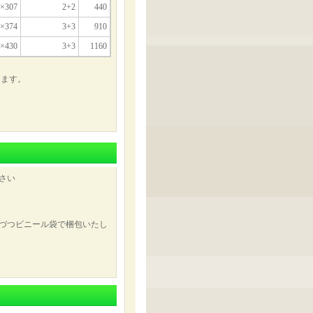
×307
2+2
440
×374
3+3
910
×430
3+3
1160
ります。
さい
づつビニール袋で梱包いたし