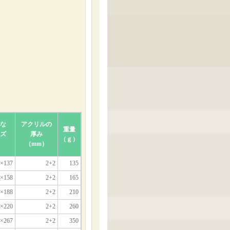
な
アクリルの
重量
ズ
厚み
（ｇ）
）
（mm）
×137
2+2
135
×158
2+2
165
×188
2+2
210
×220
2+2
260
×267
2+2
350