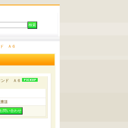
ド Ａ６
タンド Ａ６
要事項