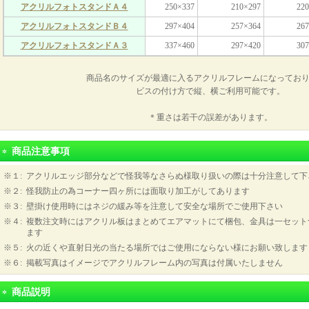
アクリルフォトスタンドＡ４
250×337
210×297
220
アクリルフォトスタンドＢ４
297×404
257×364
267
アクリルフォトスタンドＡ３
337×460
297×420
307
商品名のサイズが最適に入るアクリルフレームになってお
ビスの付け方で縦、横ご利用可能です。
＊重さは若干の誤差があります。
商品注意事項
※１
:
アクリルエッジ部分などで怪我等なさらぬ様取り扱いの際は十分注意して下
※２
:
怪我防止の為コーナー四ヶ所には面取り加工がしてあります
※３
:
壁掛け使用時にはネジの緩み等を注意して安全な場所でご使用下さい
※４
:
複数注文時にはアクリル板はまとめてエアマットにて梱包、金具は一セット
ます
※５
:
火の近くや直射日光の当たる場所ではご使用にならない様にお願い致します
※６
:
掲載写真はイメージでアクリルフレーム内の写真は付属いたしません
商品説明